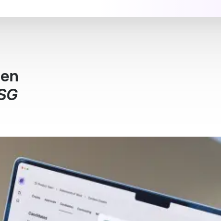
men
ESG