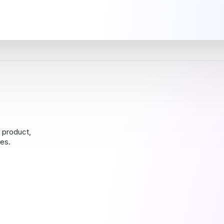
r product,
es.