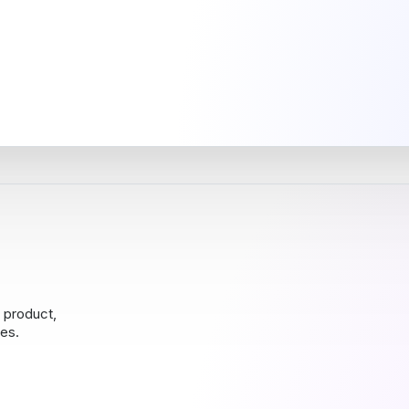
r product,
es.