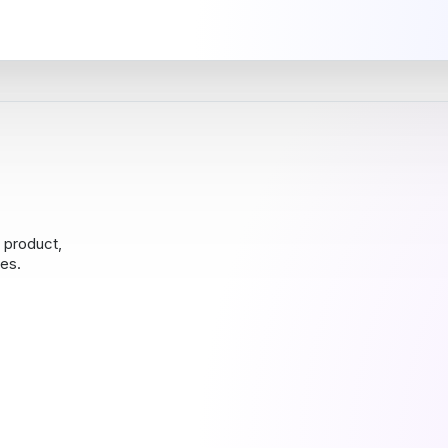
r product,
es.